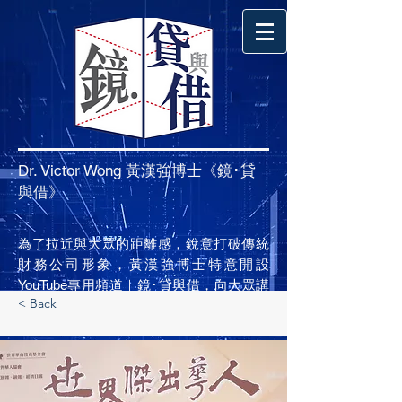
Dr. Victor Wong 黃漢強博士《鏡･貸
與借》
為了拉近與大眾的距離感，銳意打破傳統
財務公司形象，黃漢強博士特意開設
YouTube專用頻道｜鏡･貸與借，向大眾講
< Back
解不同的財務貸款，例如私人貸款的選
擇、業主貸款的選擇、貸款利息高低因
素、信貸評級、循環貸款、按揭、卡數清
等，以專業角度和大眾分享和認識貸款的
利與弊。